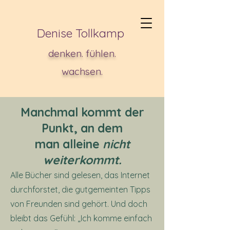
Denise Tollkamp
denken. fühlen.
wachsen.
Manchmal kommt der
Punkt, an dem
man alleine
nicht
weiterkommt.
Alle Bücher sind gelesen, das Internet
durchforstet, die gutgemeinten Tipps
von Freunden sind gehört. Und doch
bleibt das Gefühl: „Ich komme einfach