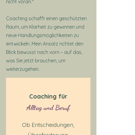
nicht voran."
Coaching schafft einen geschützten
Raum, um Klarheit zu gewinnen und
neue Handlungsmöglichkeiten zu
entwickeln. Mein Ansatz richtet den
Blick bewusst nach vorn – auf das,
was Sie jetzt brauchen, um
weiterzugehen.​
Coaching für
Alltag
und Beruf
Ob Entscheidungen,